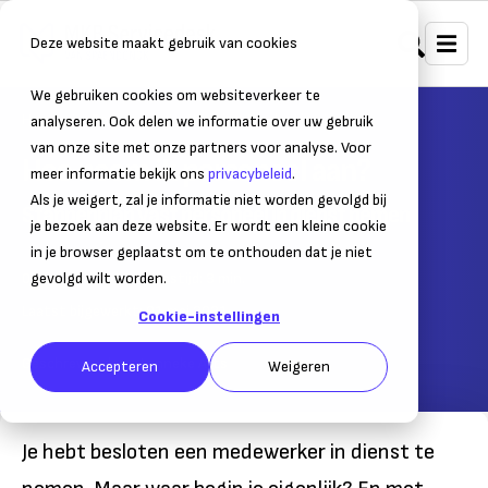
Deze website maakt gebruik van cookies
We gebruiken cookies om websiteverkeer te
Home
Personeel
Werving & selectie
analyseren. Ook delen we informatie over uw gebruik
van onze site met onze partners voor analyse. Voor
Hoe neem ik personeel aan?
meer informatie bekijk ons
privacybeleid
.
Als je weigert, zal je informatie niet worden gevolgd bij
Stappenplan vast personeel in dienst nemen
je bezoek aan deze website. Er wordt een kleine cookie
in je browser geplaatst om te onthouden dat je niet
04 februari 2020
gevolgd wilt worden.
– Leestijd:
3
min.
Laatst bijgewerkt:
01 mei 2021
Cookie-instellingen
Geschreven door:
Lenneke Arts
Accepteren
Weigeren
Je hebt besloten een medewerker in dienst te