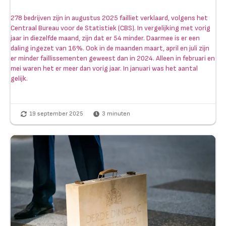
278 bedrijven zijn in augustus 2025 failliet verklaard, volgens het
Centraal Bureau voor de Statistiek (CBS). In vergelijking met vorig
jaar in diezelfde maand, zijn dat er 54 minder. Daarmee is er een
daling ingezet van 16%. Ook in de maanden maart, april en juli zijn
er minder faillissementen geweest dan in 2024. Alleen in februari en
mei waren het er meer dan vorig jaar. In januari was het aantal
gelijk.
19 september 2025
3
minuten