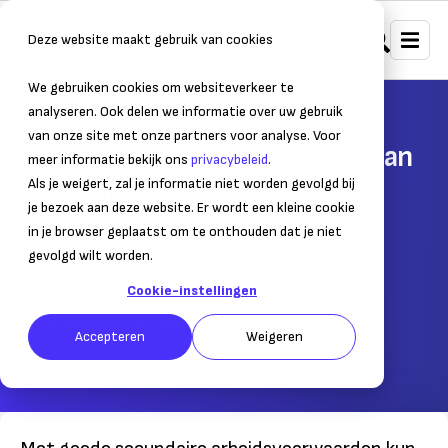
Deze website maakt gebruik van cookies
We gebruiken cookies om websiteverkeer te
Home
Personeel
Management
analyseren. Ook delen we informatie over uw gebruik
van onze site met onze partners voor analyse. Voor
Hoe bind ik mijn medewerkers aan
meer informatie bekijk ons
privacybeleid
.
de organisatie?
Als je weigert, zal je informatie niet worden gevolgd bij
je bezoek aan deze website. Er wordt een kleine cookie
Column | Tips voor een goede relatie
in je browser geplaatst om te onthouden dat je niet
gevolgd wilt worden.
10 maart 2020
– Leestijd:
3
min.
Cookie-instellingen
Laatst bijgewerkt:
10 maart 2020
Accepteren
Weigeren
Geschreven door:
Estra Hensen