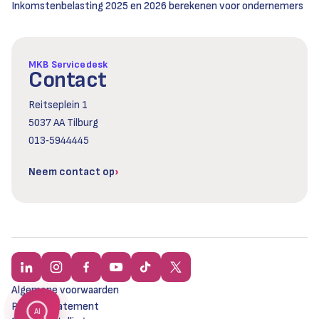
Inkomstenbelasting 2025 en 2026 berekenen voor ondernemers
MKB Servicedesk
Contact
Reitseplein 1
5037 AA Tilburg
013‑5944445
Neem contact op
Algemene voorwaarden
Privacy statement
AI