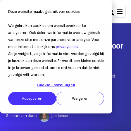
Deze website maakt gebruik van cookies
We gebruiken cookies om websiteverkeer te
Home
Bedrijfsvoering
Corona
analyseren. Ook delen we informatie over uw gebruik
van onze site met onze partners voor analyse. Voor
Lockdown: steunmaatregelen voor
meer informatie bekijk ons
privacybeleid
.
ondernemers
Als je weigert, zal je informatie niet worden gevolgd bij
je bezoek aan deze website. Er wordt een kleine cookie
UPDATE: NOW5&6, Bbz, TVL,
in je browser geplaatst om te onthouden dat je niet
belastingmaatregelen en andere maatregelen
gevolgd wilt worden.
Cookie-instellingen
03 december 2021
– Leestijd:
3
min.
Accepteren
Weigeren
Laatst bijgewerkt:
20 december 2021
Geschreven door:
Job Jansen