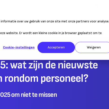
mkb select
partn
informatie over uw gebruik van onze site met onze partners voor analyse
atie
Duurzaam ondernemen
Personeel
Belastingen
Sta
 deze website. Er wordt een kleine cookie in je browser geplaatst om te
Cookie-instellingen
Accepteren
Weigeren
: wat zijn de nieuwste
n rondom personeel?
2025 om niet te missen