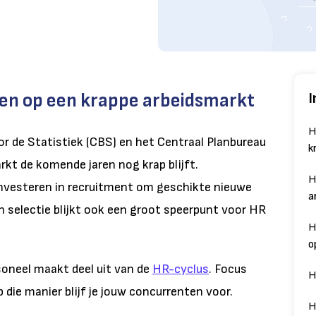
en op een krappe arbeidsmarkt
I
H
or de Statistiek (CBS) en het Centraal Planbureau
k
rkt de komende jaren nog krap blijft.
H
nvesteren in recruitment om geschikte nieuwe
a
 selectie blijkt ook een groot speerpunt voor HR
H
o
oneel maakt deel uit van de
HR-cyclus
.
Focus
H
 die manier blijf je jouw concurrenten voor.
H