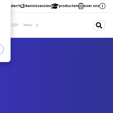
er worden?
kennissessies
producten
over ons
.
rten & ZZP
Meer