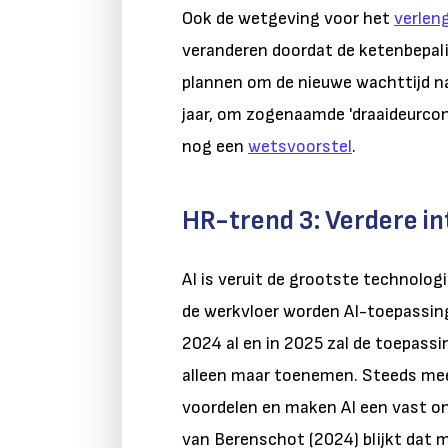
Ook de wetgeving voor het
verleng
veranderen doordat de ketenbepali
plannen om de nieuwe wachttijd na 
jaar, om zogenaamde 'draaideurcons
nog een
wetsvoorstel
.
HR-trend 3: Verdere in
AI is veruit de grootste technolog
de werkvloer worden AI-toepassing
2024 al en in 2025 zal de toepassi
alleen maar toenemen. Steeds mee
voordelen en maken AI een vast o
van Berenschot (2024) blijkt dat 