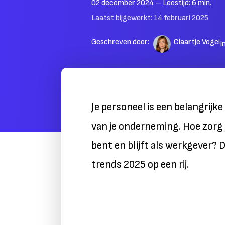
02 december 2024
– Leestijd:
6
min.
Laatst bijgewerkt:
14 februari 2025
Geschreven door:
Claartje Vogel
I
Je personeel is een belangrijk
van je onderneming. Hoe zorg j
bent en blijft als werkgever? 
trends 2025 op een rij.