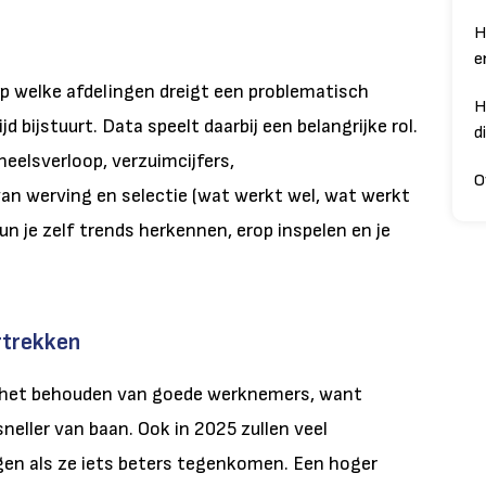
H
e
p welke afdelingen dreigt een problematisch
H
d bijstuurt. Data speelt daarbij een belangrijke rol.
d
oneelsverloop, verzuimcijfers,
O
n werving en selectie (wat werkt wel, wat werkt
n je zelf trends herkennen, erop inspelen en je
rtrekken
op het behouden van goede werknemers, want
neller van baan. Ook in 2025 zullen veel
n als ze iets beters tegenkomen. Een hoger